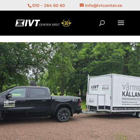
1
010 – 264 60 60
info@ivtcenter.se