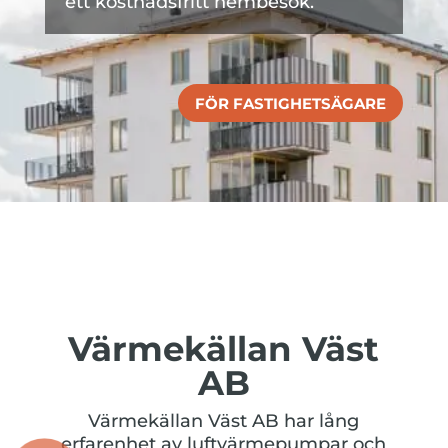
ett kostnadsfritt hembesök.
FÖR FASTIGHETSÄGARE
Värmekällan Väst
AB
Värmekällan Väst AB har lång
erfarenhet av luftvärmepumpar och