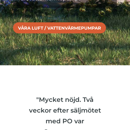
VÅRA LUFT / VATTENVÄRMEPUMPAR
"Mycket nöjd. Två
veckor efter säljmötet
med PO var