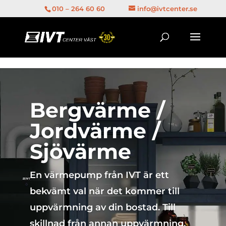
1
010 – 264 60 60
info@ivtcenter.se
Bergvärme /
Jordvärme /
Sjövärme
En värmepump från IVT är ett
bekvämt val när det kommer till
uppvärmning av din bostad. Till
skillnad från annan uppvärmning,