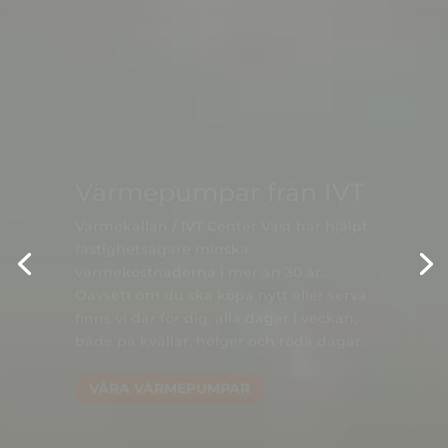
Värmepumpar från IVT
Värmekällan / IVT Center Väst har hjälpt
fastighetsägare minska
värmekostnaderna i mer än 30 år.
Oavsett om du ska köpa nytt eller serva
finns vi där för dig,
alla dagar i veckan,
både på kvällar, helger och röda dagar.
VÅRA VÄRMEPUMPAR